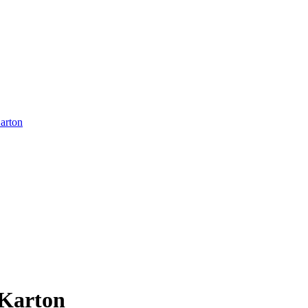
arton
 Karton